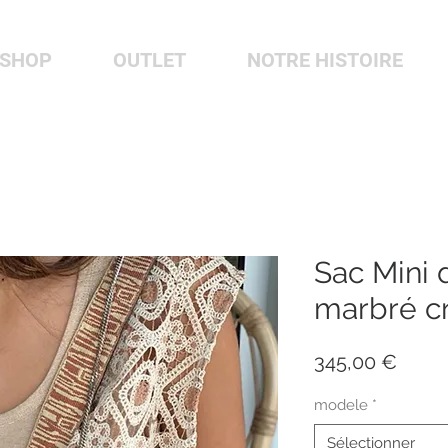
-SHOP
OUTLET
NOTRE HISTOIRE
Sac Mini 
marbré c
Prix
345,00 €
modele
*
Sélectionner