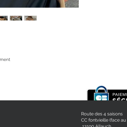
rément
Route des 4 saisons
CC fontvieille (face au
13190 Allauch