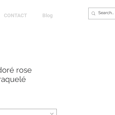
CONTACT
Blog
doré rose
raquelé