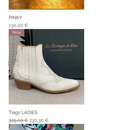
PINKY
Prix
130,00 €
New
Tiags LADIES
Prix original
Prix promotionnel
329,00 €
230,30 €