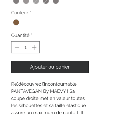
Couleur
*
Quantité
*
Ajouter au panier
Re)découvrez l’incontournable
PANTAVEGAN By MAEVY ! Sa
coupe droite met en valeur toutes
les silhouettes et sa taille élastique
assure un maximum de confort. Il
est de retour cette saison dans des
coloris toujours plus audacieux et
dans 3 matières différentes.