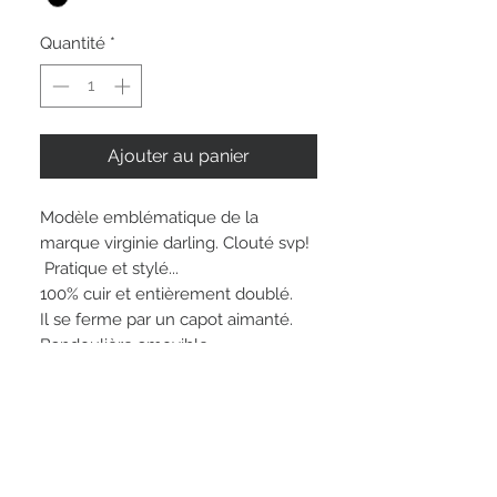
Quantité
*
Ajouter au panier
Modèle emblématique de la
marque virginie darling. Clouté svp!
Pratique et stylé...
100% cuir et entièrement doublé.
Il se ferme par un capot aimanté.
Bandoulière amovible.
Dim. L 30CM x l 15cm x H 23cm