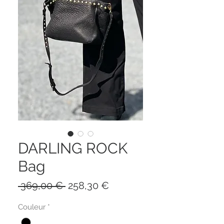
DARLING ROCK
Bag
Prix
Prix
 369,00 € 
258,30 €
original
promotionnel
Couleur
*