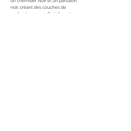
un chemisier Noir et un pantalon
noir, créant des couches de
profondeur sans effort. Il peut
également être ceinturé pour la
définition ou glissé sur une robe
pour les soirées - une pièce qui a
de la polyvalence!
FIND US:
4 seasons route
CC fontvieille (facing the Allauch golf
course)