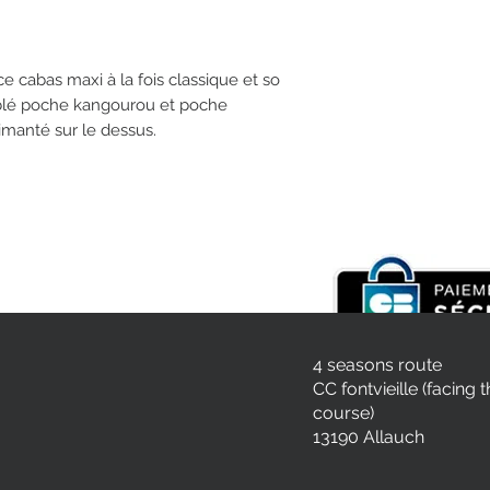
cabas maxi à la fois classique et so
ublé poche kangourou et poche
imanté sur le dessus.
4 seasons route
CC fontvieille (facing 
course)
13190 Allauch