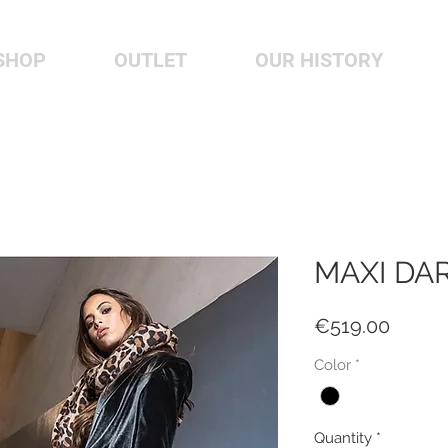
SHOP
OUTLET
OUR HISTORY
MAXI DAR
Price
€519.00
Color
*
Quantity
*